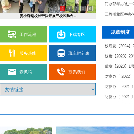
门诊部举办“红十字
1
2
3
4
5
6
三牌楼校区举办“
姜小舜副校长带队开展三校区防台...
规章制度
工作流程
下载专区
校后发【2024】
服务热线
班车时刻表
校发【2023】2
后发【2023】1
意见箱
联系我们
防疫办〔 2022〕2号
防疫办〔 2021 
防疫办〔 2021 