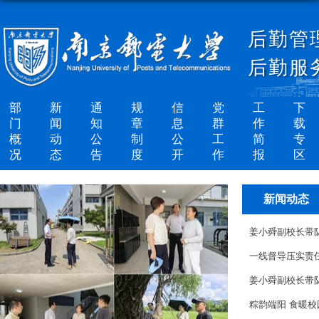
后勤管
后勤服
部
新
通
规
信
党
工
下
门
闻
知
章
息
群
作
载
概
动
公
制
公
工
简
专
况
态
告
度
开
作
报
区
新闻动态
姜小舜副校长带队
一线督导压实责任
姜小舜副校长带队
粽韵端阳 食暖校